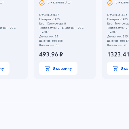
шт.
В наличии
3
шт.
В налич
Объем, л: 0.87
Объем, л: 3.86
Материал: ABS
Материал: ABS
Цвет: Светло-серый
Цвет: Темно-се
азон: -20 C
Температурный диапазон: -20 C
Температурный 
...+80 C
...+80 C
Длина, мм: 95
Длина, мм: 245
Ширина, мм: 158
Ширина, мм: 1
Высота, мм: 58
Высота, мм: 90
493.96
₽
1323.4
ну
В корзину
В к