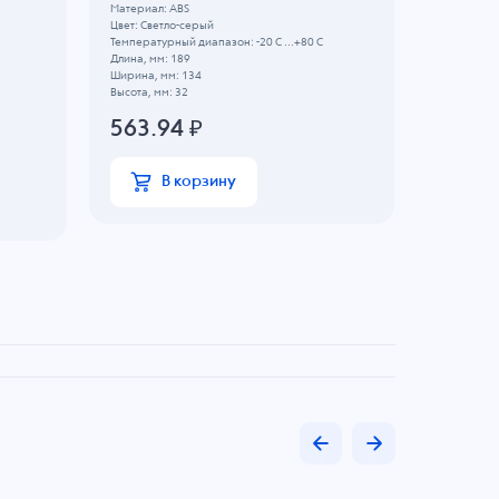
Материал: ABS
Объем, л: 0
Цвет: Светло-серый
Материал: 
Температурный диапазон: -20 C ...+80 C
Цвет: Свет
Длина, мм: 189
Температурн
Ширина, мм: 134
Длина, мм:
Высота, мм: 32
Ширина, мм
Высота, мм:
563.94
₽
373.3
В корзину
В