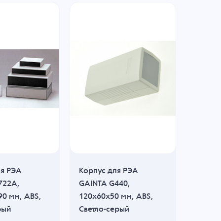
ля РЭА
Корпус для РЭА
Корпус
722A,
GAINTA G440,
GAINT
0 мм, ABS,
120x60x50 мм, ABS,
G528G
рый
Светло-серый
112x66