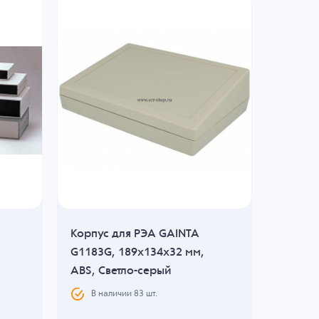
Корпус для РЭА GAINTA
Корпус
G1183G, 189x134x32 мм,
G760A,
ABS, Светло-серый
Светло
В наличии
83
шт.
В н