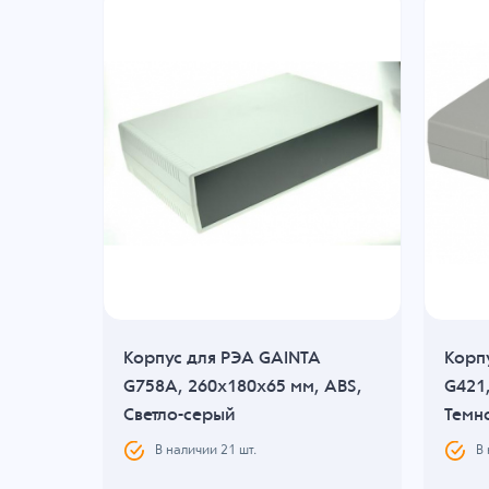
Корпус для РЭА GAINTA
Корп
ABS,
G758A, 260x180x65 мм, ABS,
G421
Светло-серый
Темн
В наличии
21
шт.
В