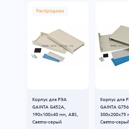
Распродажа
Корпус для РЭА
Корпус для 
GAINTA G452A,
GAINTA G756
BS,
190x100x40 мм, ABS,
300x200x75 
Светло-серый
Светло-серы