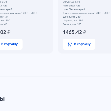
: 0.76
Объем, л: 4.91
л: ABS
Материал: ABS
емно-серый
Цвет: Темно-серый
урный диапазон: -20 C ...+80 C
Температурный диапазон: -20 C ...+80 C
м: 190
Длина, мм: 260
 мм: 100
Ширина, мм: 180
мм: 40
Высота, мм: 105
.02
₽
1465.42
₽
В корзину
В корзину
ры