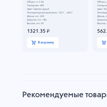
Объем, л: 3.04
Объем, л
Материал: ABS
Материа
Цвет: Светло-серый
Цвет: Т
 C
Температурный диапазон: -20 C ...+80 C
Температ
Длина, мм: 260
Длина, м
Ширина, мм: 180
Ширина,
Высота, мм: 65
Высота, 
1321.35
₽
562
В корзину
Рекомендуемые това