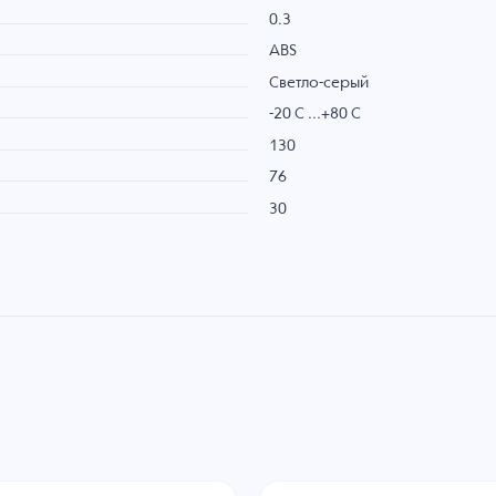
0.3
ABS
Светло-серый
-20 C ...+80 C
130
76
30