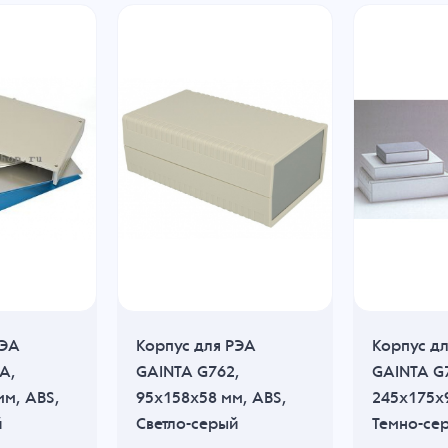
РЭА
Корпус для РЭА
Корпус д
A,
GAINTA G762,
GAINTA G
мм, ABS,
95x158x58 мм, ABS,
245x175x9
й
Светло-серый
Темно-се