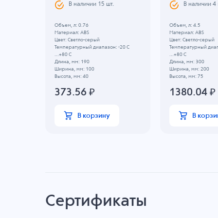
В наличии
15
шт.
В наличии
4
Объем, л: 0.76
Объем, л: 4.5
Материал: ABS
Материал: ABS
Цвет: Светло-серый
Цвет: Светло-серый
 -20 C
Температурный диапазон: -20 C
Температурный диап
...+80 C
...+80 C
Длина, мм: 190
Длина, мм: 300
Ширина, мм: 100
Ширина, мм: 200
Высота, мм: 40
Высота, мм: 75
373.56
₽
1380.04
₽
В корзину
В корзи
Сертификаты