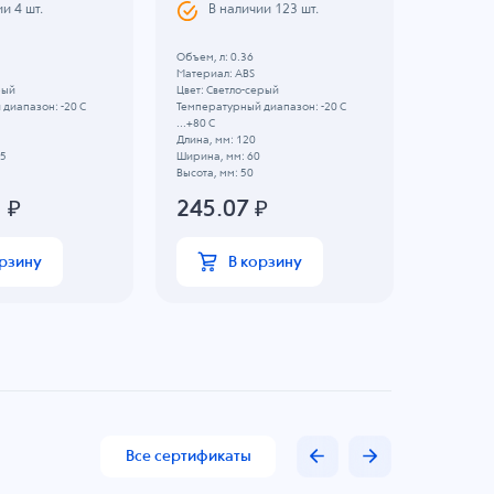
Светло
ии
4
шт.
В наличии
123
шт.
В н
Объем, л: 0.36
Материал: ABS
Объем, л: 
рый
Цвет: Светло-серый
Материал:
диапазон: -20 C
Температурный диапазон: -20 C
Цвет: Свет
...+80 C
Температу
Длина, мм: 120
...+70 C
75
Ширина, мм: 60
Длина, мм:
Высота, мм: 50
Ширина, м
Высота, мм
1
₽
245.07
₽
Батарейны
160.
орзину
В корзину
Все сертификаты