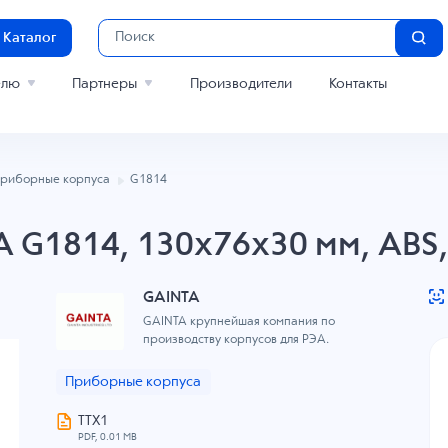
Каталог
елю
Партнеры
Производители
Контакты
риборные корпуса
G1814
A G1814, 130x76x30 мм, ABS
GAINTA
GAINTA крупнейшая компания по
производству корпусов для РЭА.
Приборные корпуса
ТТХ1
PDF, 0.01 MB