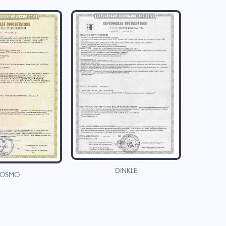
DINKLE
OSMO
H