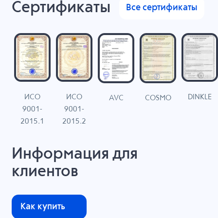
Сертификаты
Все сертификаты
ИСО
ИСО
DINKLE
G
COSMO
AVC
9001-
9001-
N
2015.1
2015.2
Информация для
клиентов
Как купить