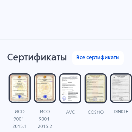
Сертификаты
Все сертификаты
ИСО
ИСО
DINKLE
G
COSMO
AVC
9001-
9001-
N
2015.1
2015.2