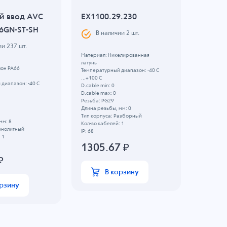
й ввод AVC
EX1100.29.230
KR812
6GN-ST-SH
В наличии
2
шт.
В н
ии
237
шт.
Материал: Никелированная
Номинальн
латунь
Сечение пр
лон PA66
Температурный диапазон: -40 C
357.
...+100 C
диапазон: -40 C
D.cable min: 0
D.cable max: 0
Резьба: PG29
Длина резьбы, мм: 0
Тип корпуса: Разборный
мм: 8
Кол-во кабелей: 1
онолитный
IP: 68
 1
1305.67
₽
₽
В корзину
орзину