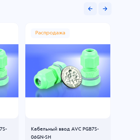
Распродажа
Расп
7S-
Кабельный ввод AVC PGB7S-
Кабель
06GN-SH
MGB12S