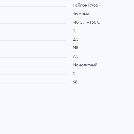
Нейлон PA66
Зеленый
-40 C ...+150 C
1
2.5
M8
7.5
Монолитный
1
68