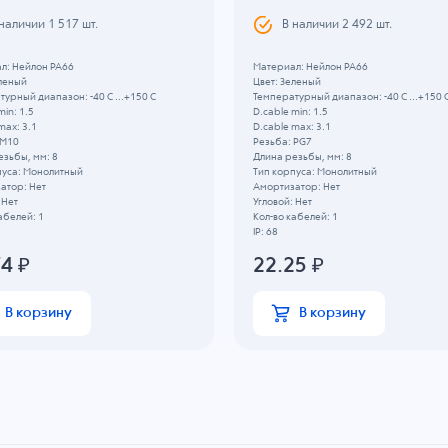
 наличии
1 517
шт.
В наличии
2 492
шт.
л: Нейлон PA66
Материал: Нейлон PA66
еленый
Цвет: Зеленый
урный диапазон: -40 C ...+150 C
Температурный диапазон: -40 C ...+150 
min: 1.5
D.cable min: 1.5
max: 3.1
D.cable max: 3.1
 M10
Резьба: PG7
езьбы, мм: 8
Длина резьбы, мм: 8
пуса: Монолитный
Тип корпуса: Монолитный
атор: Нет
Амортизатор: Нет
 Нет
Угловой: Нет
абелей: 1
Кол-во кабелей: 1
IP: 68
74
₽
22.25
₽
В корзину
В корзину