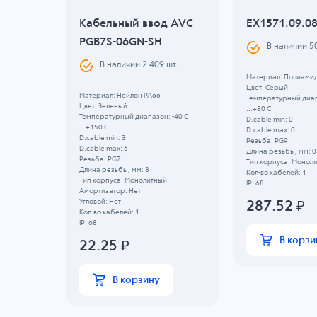
д AVC
Кабельный ввод AVC
EX1571.09.0
SH
PGB7S-06GN-SH
В наличии
5
шт.
В наличии
2 409
шт.
Материал: Полиами
Цвет: Серый
Материал: Нейлон PA66
Температурный диап
Цвет: Зеленый
...+80 C
 -40 C
Температурный диапазон: -40 C
D.cable min: 0
...+150 C
D.cable max: 0
D.cable min: 3
Резьба: PG9
D.cable max: 6
Длина резьбы, мм: 0
Резьба: PG7
Тип корпуса: Монол
Длина резьбы, мм: 8
Кол-во кабелей: 1
Тип корпуса: Монолитный
IP: 68
Амортизатор: Нет
Угловой: Нет
287.52
₽
Кол-во кабелей: 1
IP: 68
В корзи
22.25
₽
В корзину