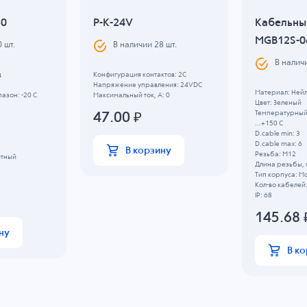
80
P-K-24V
Кабельны
MGB12S-0
0
шт.
В наличии
28
шт.
В налич
д
Конфигурация контактов: 2С
Напряжение управления: 24VDC
Материал: Ней
азон: -20 C
Максимальный ток, А: 0
Цвет: Зеленый
Температурный 
47.00
₽
...+150 C
D.cable min: 3
D.cable max: 6
В корзину
Резьба: M12
итный
Длина резьбы, 
Тип корпуса: М
Кол-во кабелей:
IP: 68
145.68
ну
В к