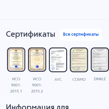
Сертификаты
Все сертификаты
ИСО
ИСО
DINKLE
G
COSMO
AVC
9001-
9001-
N
2015.1
2015.2
Информация для