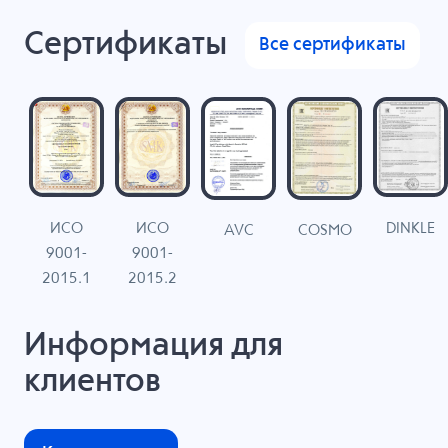
Сертификаты
Все сертификаты
ИСО
ИСО
DINKLE
G
COSMO
AVC
9001-
9001-
N
2015.1
2015.2
Информация для
клиентов