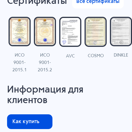
Сертификаты
Все сертификаты
ИСО
ИСО
DINKLE
G
COSMO
AVC
9001-
9001-
N
2015.1
2015.2
Информация для
клиентов
Как купить