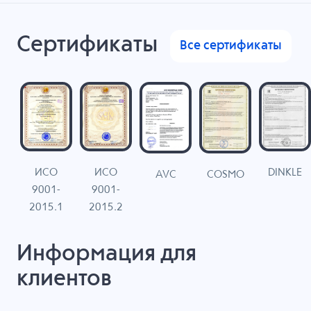
Сертификаты
Все сертификаты
ИСО
ИСО
DINKLE
G
COSMO
AVC
9001-
9001-
N
2015.1
2015.2
Информация для
клиентов