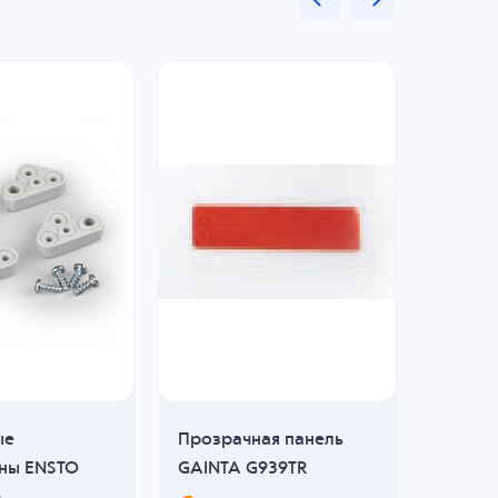
ые
Прозрачная панель
EX1100
ны ENSTO
GAINTA G939TR
В н