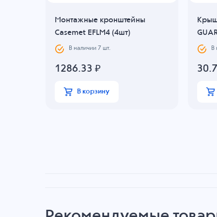
Монтажные кронштейны
Крыш
Casemet EFLM4 (4шт)
GUAR
В наличии
7
шт.
В
1286.33
₽
30.
В корзину
Рекомендуемые това