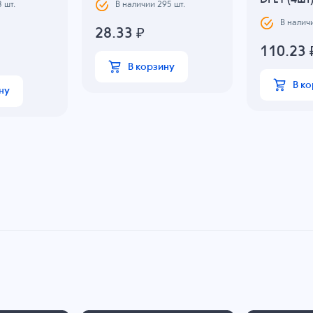
DFL1 (4шт
3
шт.
В наличии
295
шт.
В налич
28.33
₽
110.23
В корзину
В к
ну