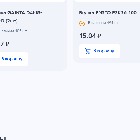
ка GAINTA D4MG-
Втулка ENSTO PSK36.100
D (2шт)
В наличии
495
шт.
 наличии
105
шт.
15.04
₽
72
₽
В корзину
В корзину
ры