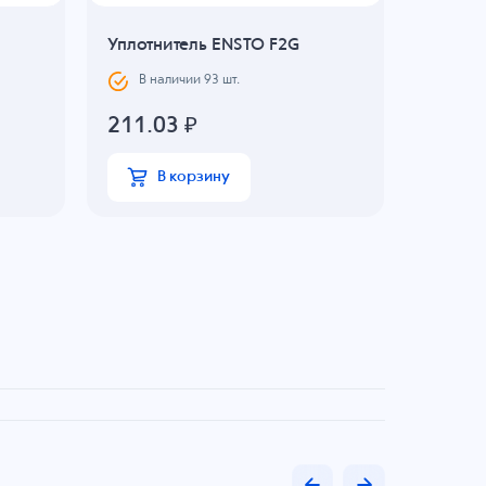
Уплотнитель ENSTO F2G
Монта
ENSTO 
В наличии
93
шт.
В н
211.03
₽
110.2
В корзину
В