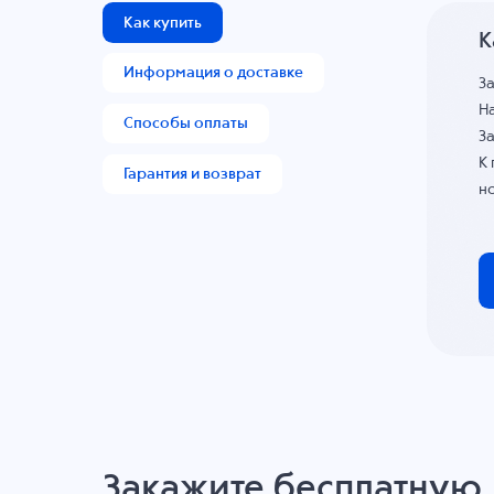
Как купить
К
Информация о доставке
З
На
Способы оплаты
За
К
Гарантия и возврат
н
Закажите бесплатную