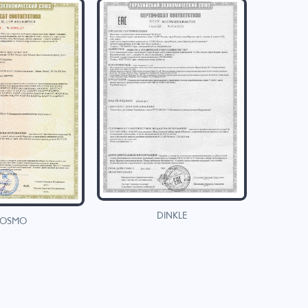
DINKLE
OSMO
H