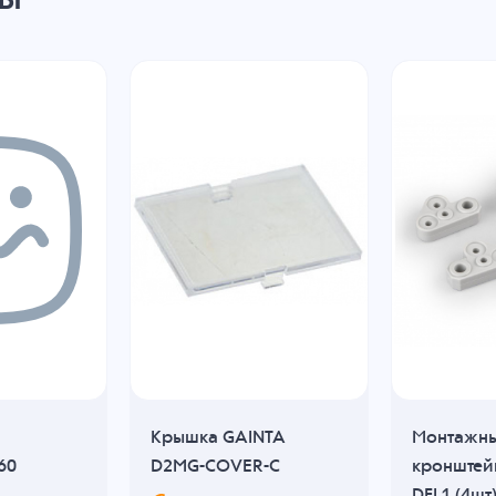
Крышка GAINTA
Монтажн
60
D2MG-COVER-C
кронштей