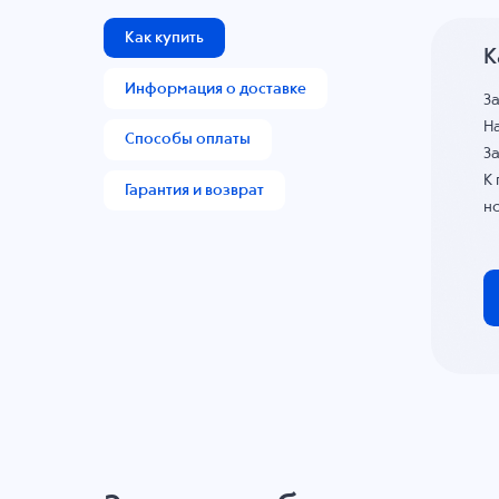
Как купить
К
Информация о доставке
З
На
Способы оплаты
За
К
Гарантия и возврат
н