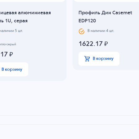
Лицевая алюминиевая
Профиль Дин Casemet
ь 1U, серая
EDP120
 наличии
5
шт.
В наличии
4
шт.
1622.17
₽
етло-серый
.17
₽
В корзину
В корзину