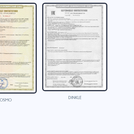
DINKLE
OSMO
H