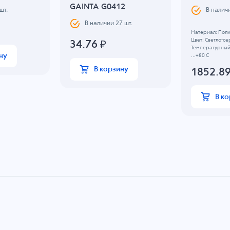
GAINTA G0412
шт.
В налич
В наличии
27
шт.
Материал: Пол
Цвет: Светло-с
34.76
₽
Температурный 
ну
...+80 C
В корзину
1852.8
В к