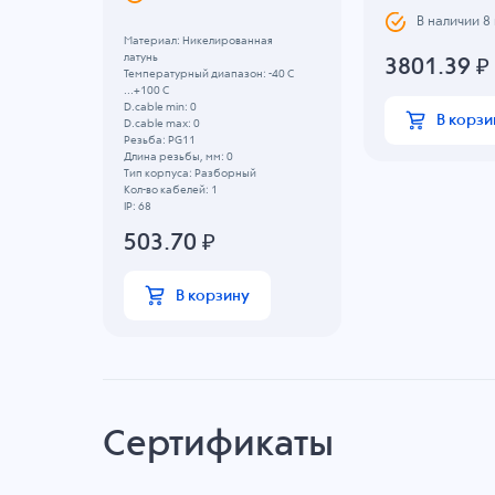
.
В наличии
8
Материал: Никелированная
латунь
3801.39
₽
Температурный диапазон: -40 C
...+100 C
D.cable min: 0
В корзи
D.cable max: 0
Резьба: PG11
Длина резьбы, мм: 0
Тип корпуса: Разборный
Кол-во кабелей: 1
IP: 68
503.70
₽
В корзину
Сертификаты