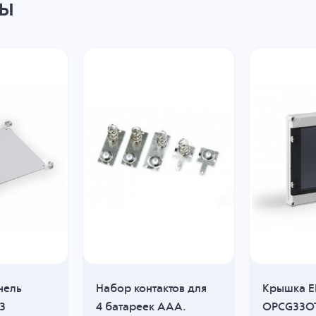
ры
нель
Набор контактов для
Крышка E
3
4 батареек ААА.
OPCG33O