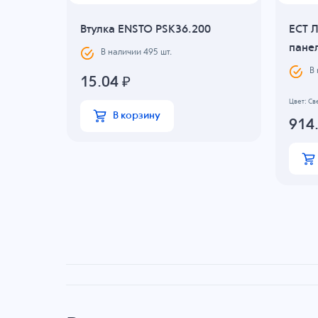
0
Втулка ENSTO PSK36.200
ECT 
панел
В наличии
495
шт.
В
15.04
₽
Цвет: Св
В корзину
914