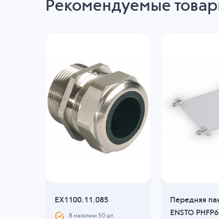
Рекомендуемые това
в
EX1100.11.085
Передняя па
ENSTO PHFP6
В наличии
50
шт.