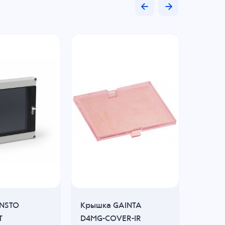
NSTO
Крышка GAINTA
ИК-пан
T
D4MG-COVER-IR
PANEL-