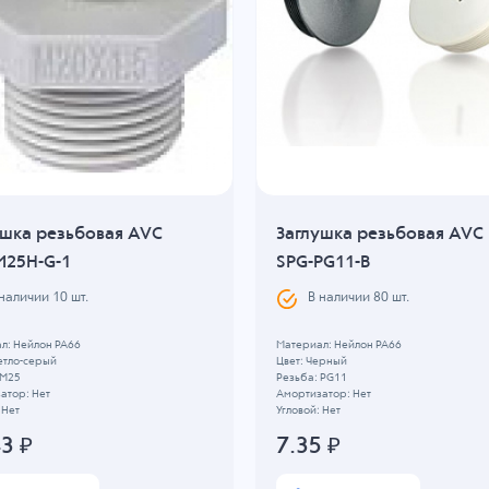
ушка резьбовая AVC
Заглушка резьбовая AVC
M25H-G-1
SPG-PG11-B
 наличии
10
шт.
В наличии
80
шт.
л: Нейлон PA66
Материал: Нейлон PA66
етло-серый
Цвет: Черный
 M25
Резьба: PG11
атор: Нет
Амортизатор: Нет
 Нет
Угловой: Нет
43
₽
7.35
₽