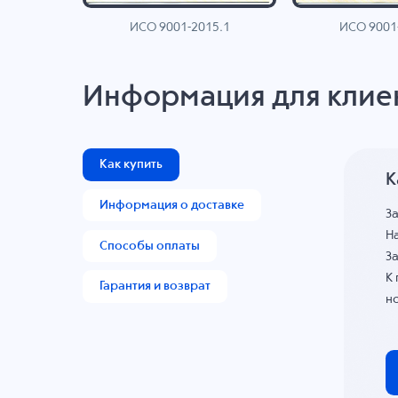
ИСО 9001-2015.1
ИСО 9001
AN
Информация для клие
Как купить
К
Информация о доставке
З
На
Способы оплаты
За
К
Гарантия и возврат
н