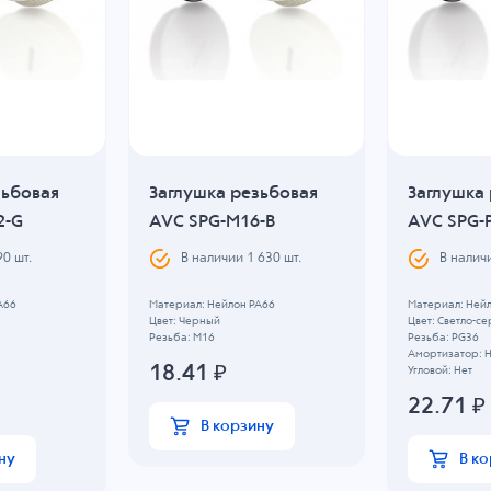
зьбовая
Заглушка резьбовая
Заглушка
2-G
AVC SPG-M16-B
AVC SPG-
90
шт.
В наличии
1 630
шт.
В налич
A66
Материал: Нейлон PA66
Материал: Ней
Цвет: Черный
Цвет: Светло-с
Резьба: M16
Резьба: PG36
Амортизатор: 
18.41
₽
Угловой: Нет
22.71
₽
В корзину
ну
В к