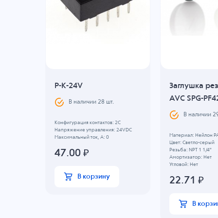
овая
P-K-24V
Заглушка ре
AVC SPG-PF4
В наличии
28
шт.
0
шт.
В наличии
2
Конфигурация контактов: 2С
Напряжение управления: 24VDC
Материал: Нейлон P
Максимальный ток, А: 0
Цвет: Светло-серый
Резьба: NPT 1 1/4"
47.00
₽
Амортизатор: Нет
Угловой: Нет
В корзину
22.71
₽
В корзи