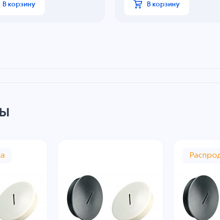
В корзину
В корзину
ры
жа
Распро