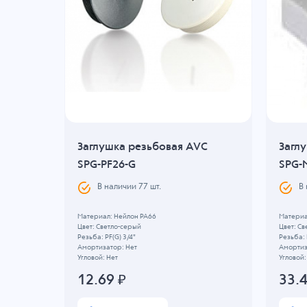
VC
Заглушка резьбовая AVC
Загл
SPG-PF26-G
SPG-
В наличии
77
шт.
В
т.
Материал: Нейлон PA66
Материа
Цвет: Светло-серый
Цвет: Св
Резьба: PF(G) 3/4"
Резьба:
Амортизатор: Нет
Амортиз
Угловой: Нет
Угловой:
12.69
₽
33.