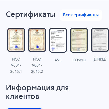
Сертификаты
Все сертификаты
ИСО
ИСО
DINKLE
G
COSMO
AVC
9001-
9001-
N
2015.1
2015.2
Информация для
клиентов