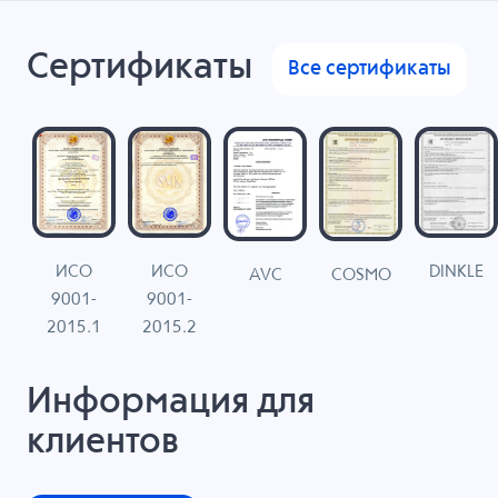
Сертификаты
Все сертификаты
ИСО
ИСО
DINKLE
G
COSMO
AVC
9001-
9001-
N
2015.1
2015.2
Информация для
клиентов