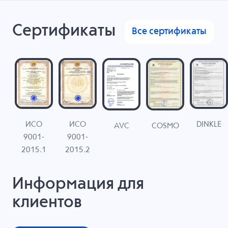
Сертификаты
Все сертификаты
ИСО
ИСО
DINKLE
G
COSMO
AVC
9001-
9001-
N
2015.1
2015.2
Информация для
клиентов