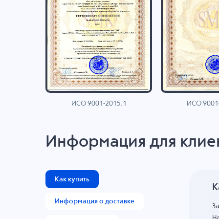
ИСО 9001-2015.1
ИСО 9001
AN
Информация для клие
Как купить
К
Информация о доставке
З
На