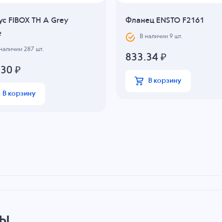
с FIBOX TH A Grey
Фланец ENSTO F2161
e
В наличии
9
шт.
 наличии
287
шт.
833.34
₽
.30
₽
В корзину
В корзину
ры