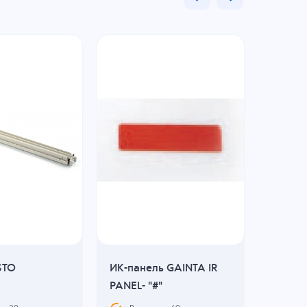
STO
ИК-панель GAINTA IR
ECT Ли
PANEL- "#"
алюми
1U, се