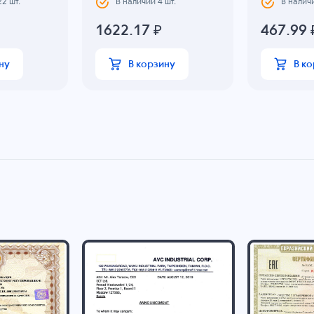
22
шт.
В наличии
4
шт.
В налич
1622.17
₽
467.99
ну
В корзину
В к