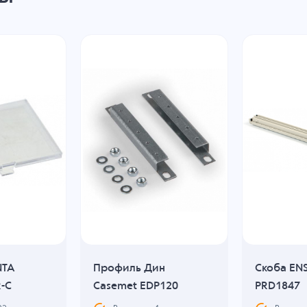
NTA
Профиль Дин
Скоба EN
-C
Casemet EDP120
PRD1847