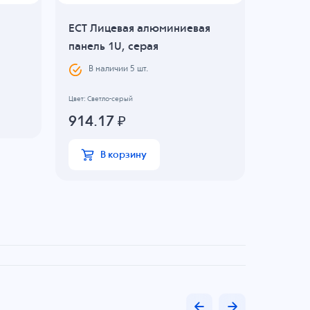
ECT Лицевая алюминиевая
Ручки 
панель 1U, серая
ручка (
В наличии
5
шт.
В н
365.6
Цвет: Светло-серый
914.17
₽
В
В корзину