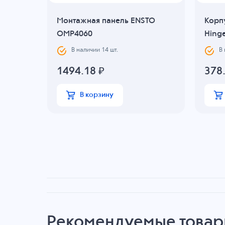
0
Монтажная панель ENSTO
Корпу
OMP4060
Hing
В наличии
14
шт.
В
1494.18
₽
378
В корзину
Рекомендуемые това