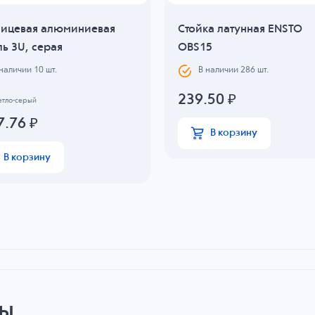
Лицевая алюминиевая
Стойка латунная ENSTO
ь 3U, серая
OBS15
 наличии
10
шт.
В наличии
286
шт.
239.50
₽
етло-серый
7.76
₽
В корзину
В корзину
ры