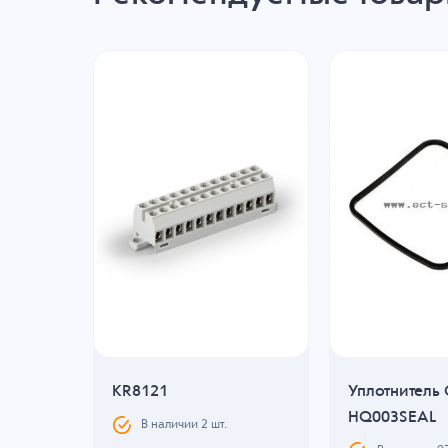
2
KR8121
Уплотнитель
HQ003SEAL
.
В наличии
2
шт.