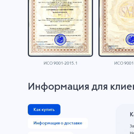
ИСО 9001-2015.1
ИСО 9001
AN
Информация для клие
Как купить
К
Информация о доставке
З
На