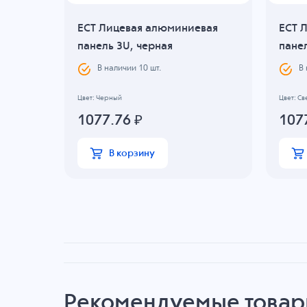
 04UG
ECT Лицевая алюминиевая
ECT 
панель 3U, черная
панел
В наличии
10
шт.
В
Цвет: Черный
Цвет: Св
1077.76
₽
107
В корзину
Рекомендуемые това