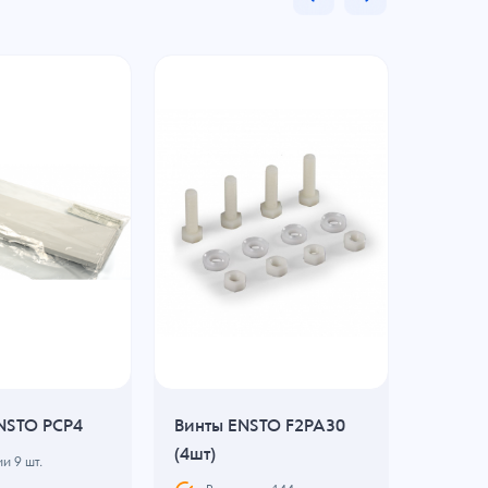
NSTO PCP4
Винты ENSTO F2PA30
Втулка
(4шт)
PSK36.
ии
9
шт.