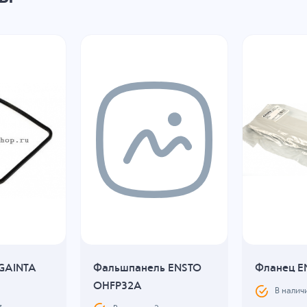
 GAINTA
Фальшпанель ENSTO
Фланец E
OHFP32A
В налич