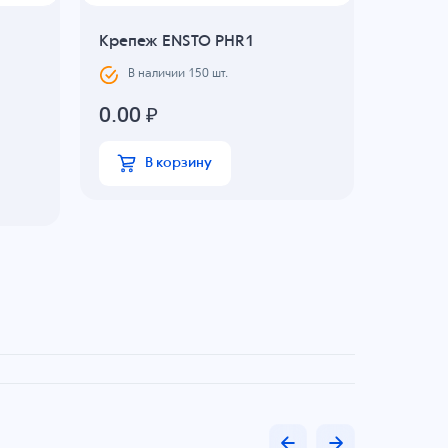
Крепеж ENSTO PHR1
Ручка 
В наличии
150
шт.
В н
0.00
₽
Цвет: Свет
747.1
В корзину
В