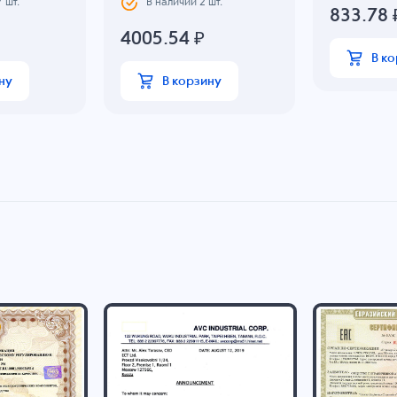
7
шт.
В наличии
2
шт.
833.78
4005.54
₽
В к
ну
В корзину