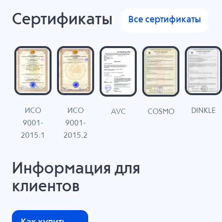
Сертификаты
Все сертификаты
ИСО
ИСО
DINKLE
G
COSMO
AVC
9001-
9001-
N
2015.1
2015.2
Информация для
клиентов