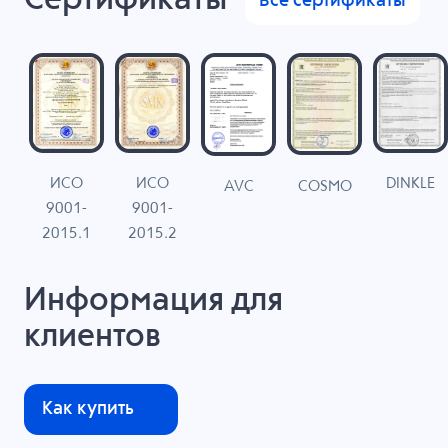
Сертификаты
Все сертификаты
ИСО
ИСО
DINKLE
G
COSMO
AVC
9001-
9001-
N
2015.1
2015.2
Информация для
клиентов
Как купить