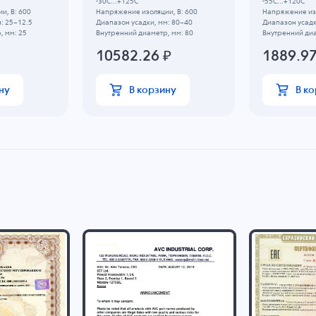
-30C...+125C
-55C...+120C
и, В: 600
Напряжение изоляции, В: 600
Напряжение изо
: 25~12.5
Диапазон усадки, мм: 80~40
Диапазон усадк
, мм: 25
Внутренний диаметр, мм: 80
Внутренний диа
10582.26
₽
1889.9
ну
В корзину
В к