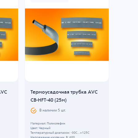
AVC
Термоусадочная трубка AVC
Термоу
CB-HFT-40 (25м)
CB-HFT-
В наличии
5
шт.
В н
Материал: Полиолефин
Материал:
Цвет: Черный
Цвет: Черн
Температурный диапазон: -30C...+125C
Температур
Напряжение изоляции, В: 600
Напряжение