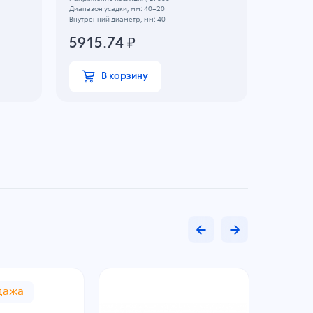
Диапазон усадки, мм: 40~20
Диапазон у
Внутренний диаметр, мм: 40
Внутренний
5915.74
₽
3679
В корзину
В
дажа