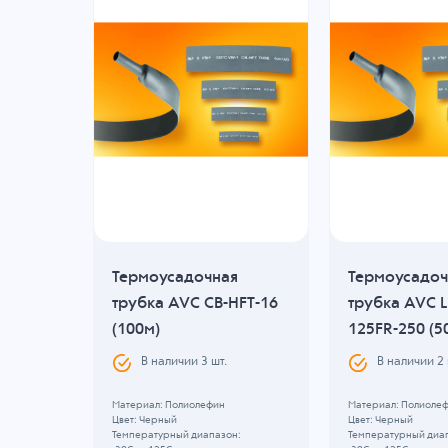
Термоусадочная
Термоусадоч
трубка AVC CB-HFT-16
трубка AVC L
(100м)
125FR-250 (5
, B: 0
В наличии
3
шт.
В наличии
2
6
Материал: Полиолефин
Материал: Полиоле
Цвет: Черный
Цвет: Черный
Температурный диапазон:
Температурный диа