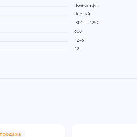
Полиолефин
Черный
-30C...+125C
600
12~6
12
спродажа