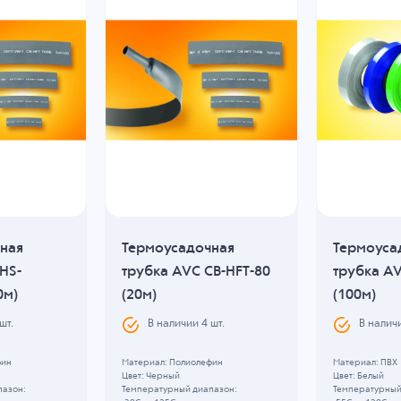
ная
Термоусадочная
Термоуса
HS-
трубка AVC CB-HFT-80
трубка AV
0м)
(20м)
(100м)
шт.
В наличии
4
шт.
В налич
фин
Материал: Полиолефин
Материал: ПВХ
Цвет: Черный
Цвет: Белый
пазон:
Температурный диапазон:
Температурный