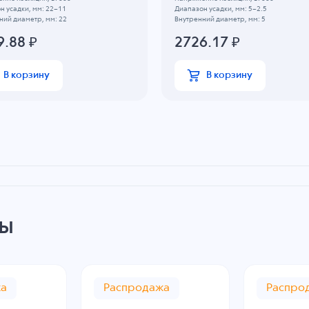
н усадки, мм: 22~11
Диапазон усадки, мм: 5~2.5
ний диаметр, мм: 22
Внутренний диаметр, мм: 5
9.88
₽
2726.17
₽
В корзину
В корзину
ры
жа
Распродажа
Распро