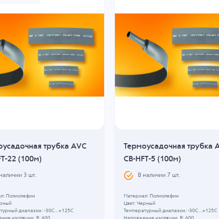
оусадочная трубка AVC
Термоусадочная трубка 
T-22 (100м)
CB-HFT-5 (100м)
 наличии
3
шт.
В наличии
7
шт.
л: Полиолефин
Материал: Полиолефин
ерный
Цвет: Черный
турный диапазон: -30C...+125C
Температурный диапазон: -30C...+125C
ние изоляции, В: 600
Напряжение изоляции, В: 600