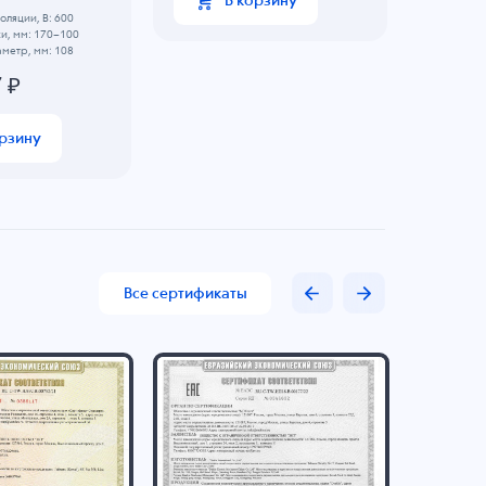
В корзину
Длина рез
ляции, В: 600
Тип корпу
и, мм: 170~100
Кол-во каб
метр, мм: 108
IP: 68
7
₽
298.
орзину
Все сертификаты