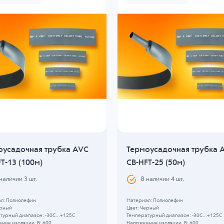
оусадочная трубка AVC
Термоусадочная трубка 
T-13 (100м)
CB-HFT-25 (50м)
 наличии
3
шт.
В наличии
4
шт.
л: Полиолефин
Материал: Полиолефин
ерный
Цвет: Черный
турный диапазон: -30C...+125C
Температурный диапазон: -30C...+125C
ние изоляции, В: 600
Напряжение изоляции, В: 600