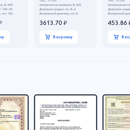
-30C...+125C
-55C...+120C
и, В: 600
Напряжение изоляции, В: 600
Напряжение изо
м: 100~50
Диапазон усадки, мм: 8~4
Диапазон усадк
, мм: 100
Внутренний диаметр, мм: 8
Внутренний диа
₽
3613.70
₽
453.86
ну
В корзину
В к