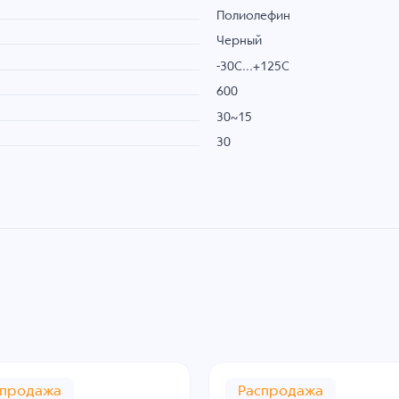
Полиолефин
Черный
-30C...+125C
600
30~15
30
спродажа
Распродажа