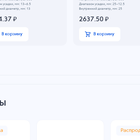
н усадки, мм: 13~6.5
Диапазон усадки, мм: 25~12.5
ний диаметр, мм: 13
Внутренний диаметр, мм: 25
4.37
₽
2637.50
₽
В корзину
В корзину
ры
жа
Распро