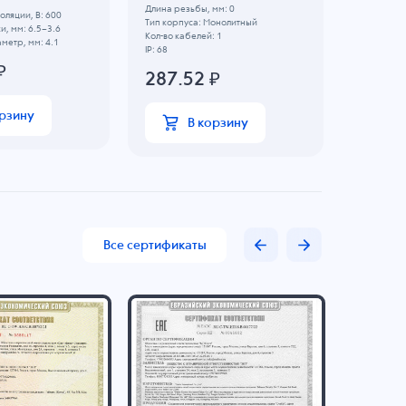
-30C...+12
Длина резьбы, мм: 0
ляции, В: 600
Напряжени
Тип корпуса: Монолитный
и, мм: 6.5~3.6
Диапазон 
Кол-во кабелей: 1
метр, мм: 4.1
Внутренни
IP: 68
₽
1058
287.52
₽
орзину
В корзину
Все сертификаты