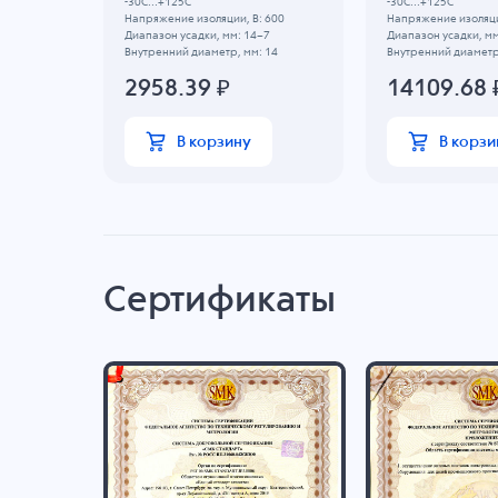
-30C...+125C
-30C...+125C
 600
Напряжение изоляции, В: 600
Напряжение изоляци
~5.5
Диапазон усадки, мм: 14~7
Диапазон усадки, м
 11
Внутренний диаметр, мм: 14
Внутренний диаметр
2958.39
₽
14109.68
В корзину
В корзи
Сертификаты