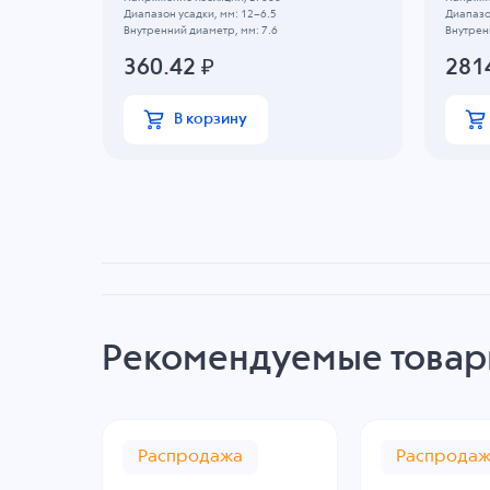
Диапазон усадки, мм: 12~6.5
Диапазо
Внутренний диаметр, мм: 7.6
Внутрен
360.42
₽
281
В корзину
Рекомендуемые това
Распродажа
Распрода