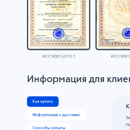
ИСО 9001-2015.1
ИСО 9001
AN
Информация для клие
Как купить
К
Информация о доставке
З
На
Способы оплаты