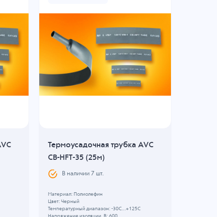
AVC
Термоусадочная трубка AVC
Термоу
CB-HFT-35 (25м)
CB-HFT-
В наличии
7
шт.
В н
Материал: Полиолефин
Материал:
Цвет: Черный
Цвет: Черн
Температурный диапазон: -30C...+125C
Температур
Напряжение изоляции, В: 600
Напряжение