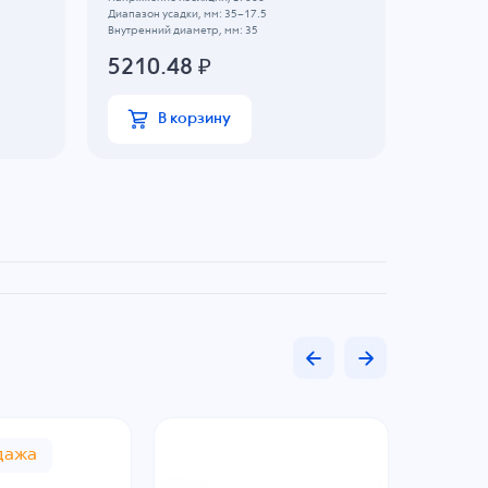
Диапазон усадки, мм: 35~17.5
Диапазон у
Внутренний диаметр, мм: 35
Внутренний
5210.48
₽
3839
В корзину
В
дажа
Рас