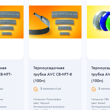
ная
Термоусадочная
Термоуса
B-HFT-
трубка AVC CB-HFT-8
трубка AV
(100м)
(100м)
шт.
В наличии
6
шт.
В налич
фин
Материал: Полиолефин
Материал: ПВХ
Цвет: Черный
Цвет: Белый
пазон:
Температурный диапазон:
Температурный