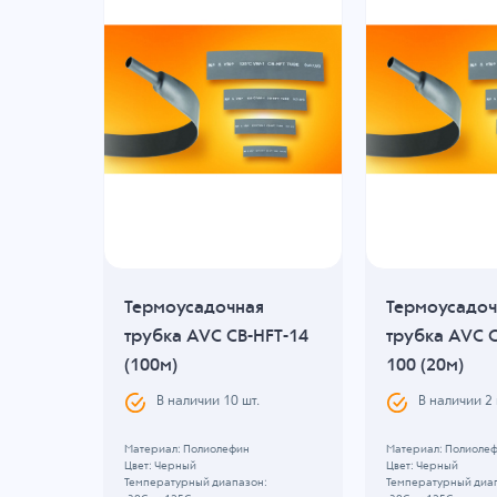
я
Термоусадочная
Термоусадоч
трубка AVC CB-HFT-14
трубка AVC C
)
(100м)
100 (20м)
В наличии
10
шт.
В наличии
2
Материал: Полиолефин
Материал: Полиоле
Цвет: Черный
Цвет: Черный
:
Температурный диапазон:
Температурный диа