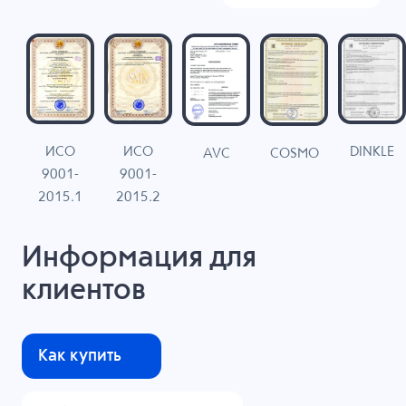
ИСО
ИСО
DINKLE
G
COSMO
AVC
9001-
9001-
N
2015.1
2015.2
Информация для
клиентов
Как купить