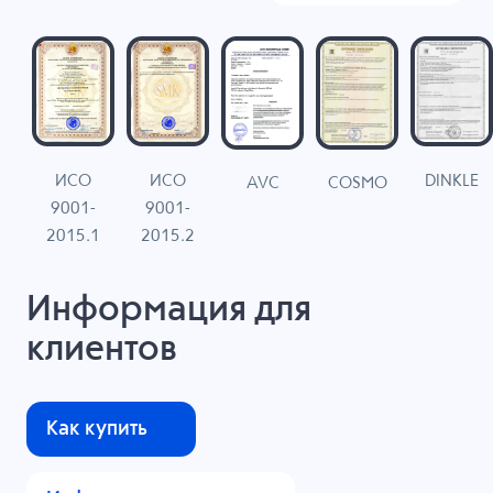
ИСО
ИСО
DINKLE
G
COSMO
AVC
9001-
9001-
N
2015.1
2015.2
Информация для
клиентов
Как купить