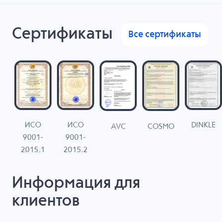
Сертификаты
Все сертификаты
ИСО
ИСО
DINKLE
G
COSMO
AVC
9001-
9001-
N
2015.1
2015.2
Информация для
клиентов