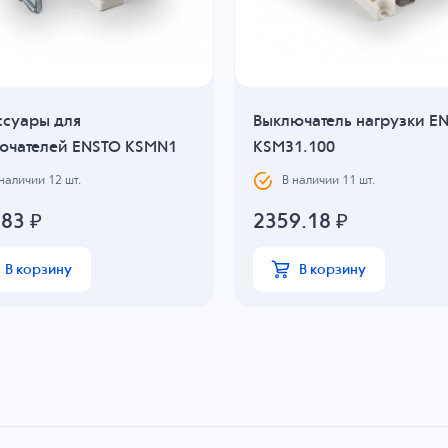
ссуары для
Выключатель нагрузки E
ючателей ENSTO KSMN1
KSM31.100
 наличии
12
шт.
В наличии
11
шт.
.83
₽
2359.18
₽
В корзину
В корзину