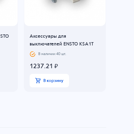
NSTO
Аксессуары для
Аксесс
выключателей ENSTO KSA1T
выключ
В наличии
40
шт.
В н
1237.21
₽
768.2
В корзину
В