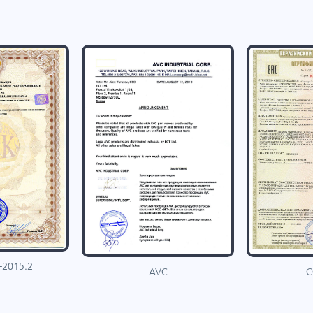
-2015.2
C
AVC