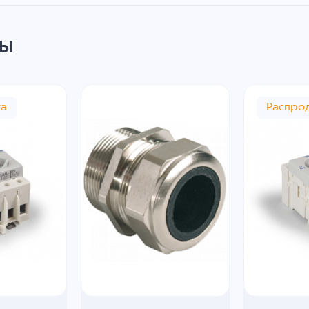
ры
жа
Распро