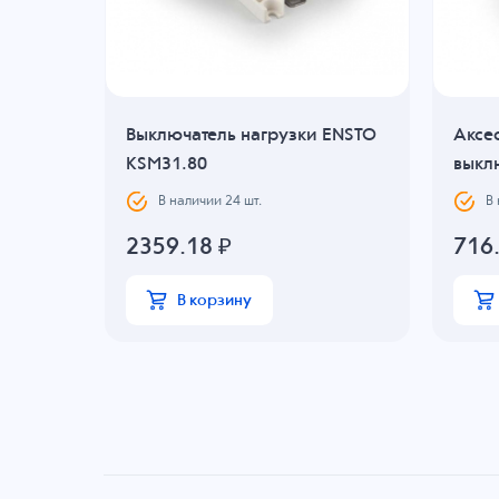
Выключатель нагрузки ENSTO
Аксе
S1.63
KSM31.80
выкл
В наличии
24
шт.
В
2359.18
₽
716
В корзину