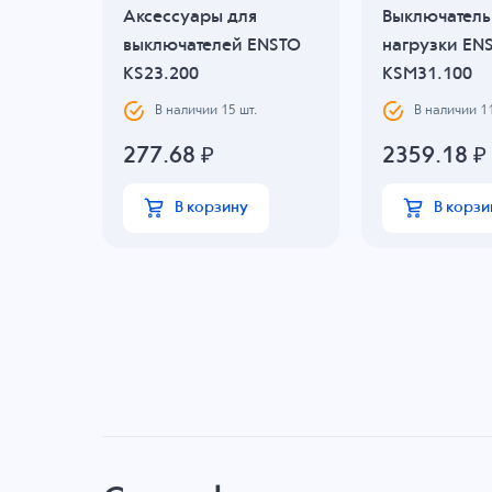
Аксессуары для
Выключатель
выключателей ENSTO
нагрузки EN
KS23.200
KSM31.100
В наличии
15
шт.
В наличии
1
 -20 C
277.68
₽
2359.18
₽
В корзину
В корзи