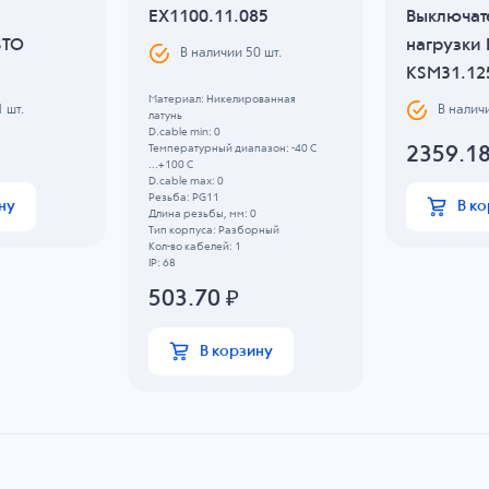
EX1100.11.085
Выключат
STO
нагрузки
В наличии
50
шт.
KSM31.12
Материал: Никелированная
1
шт.
В налич
латунь
D.cable min: 0
Температурный диапазон: -40 C
2359.1
...+100 C
D.cable max: 0
Резьба: PG11
ну
В к
Длина резьбы, мм: 0
Тип корпуса: Разборный
Кол-во кабелей: 1
IP: 68
503.70
₽
В корзину