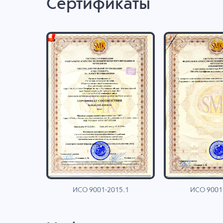
Сертификаты
ИСО 9001-2015.1
ИСО 9001
AN