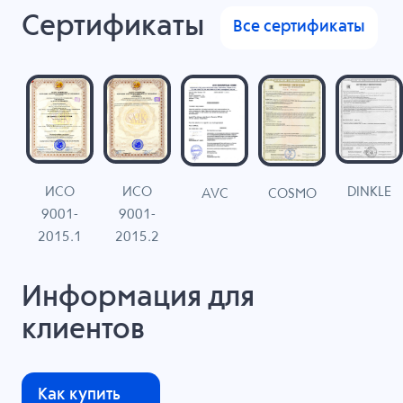
Сертификаты
Все сертификаты
ИСО
ИСО
DINKLE
G
COSMO
AVC
9001-
9001-
N
2015.1
2015.2
Информация для
клиентов
Как купить