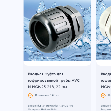
Вводная муфта для
Ввод
AVC
гофрированной трубы AVC
гофр
N-MGW25-21B, 22 мм
MGW1
В наличии
140
шт.
В
м)
Внешний диаметр трубы: 1/2" (22 мм)
Внешний
Материал: Нейлон PA66
Тип рез