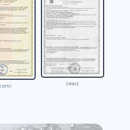
DINKLE
OSMO
H