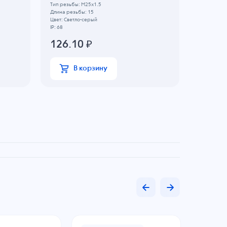
Тип резьбы: M25x1.5
Тип резьбы
Длина резьбы: 15
Длина резь
Цвет: Светло-серый
Цвет: Свет
IP: 68
IP: 68
126.10
₽
136.2
В корзину
В