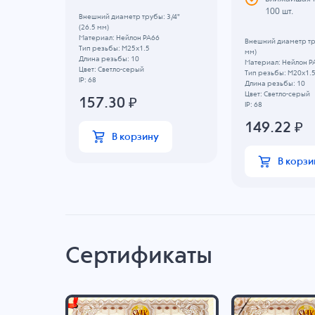
100 шт.
3/8"
Внешний диаметр трубы: 3/4"
(26.5 мм)
Материал: Нейлон PA66
Внешний диаметр тру
Тип резьбы: M25x1.5
мм)
Длина резьбы: 10
Материал: Нейлон P
Цвет: Светло-серый
Тип резьбы: M20x1.
IP: 68
Длина резьбы: 10
Цвет: Светло-серый
157.30
₽
IP: 68
149.22
₽
В корзину
В корзи
Сертификаты