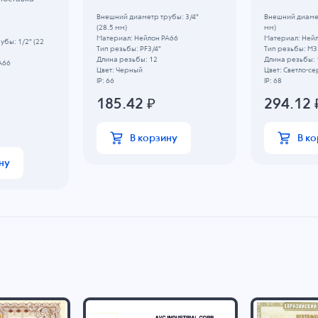
Внешний диаметр трубы: 3/4"
Внешний диамет
(28.5 мм)
мм)
Материал: Нейлон PA66
Материал: Ней
бы: 1/2" (22
Тип резьбы: PF3/4"
Тип резьбы: M3
Длина резьбы: 12
Длина резьбы: 
A66
Цвет: Черный
Цвет: Светло-с
5
IP: 66
IP: 68
185.42
₽
294.12
В корзину
В к
ну