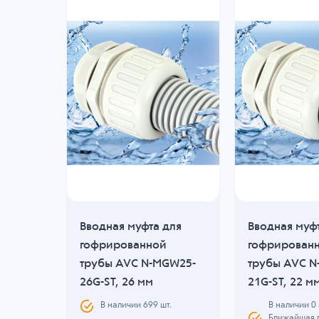
для
Вводная муфта для
Вводная муф
гофрированной
гофрирован
GW20-
трубы AVC N-MGW25-
трубы AVC N
26G-ST, 26 мм
21G-ST, 22 м
В наличии
0
.
В наличии
699
шт.
Ближайшая 