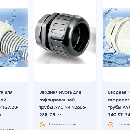
та для
Вводная муфта для
Вводная м
ной
гофрированной
гофриров
-MGW20-
трубы AVC N-FN2606-
трубы AV
м
28B, 28 мм
34G-ST, 3
шт.
В наличии
652
шт.
В налич
поставка