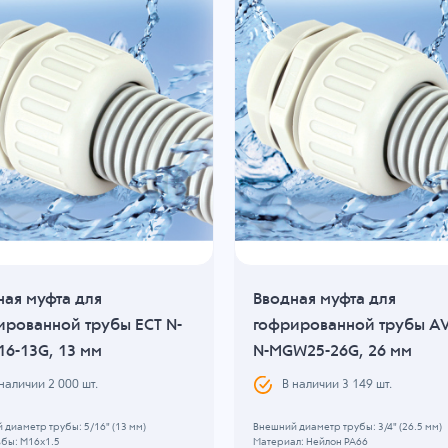
ная муфта для
Вводная муфта для
ированной трубы ECT N-
гофрированной трубы A
6-13G, 13 мм
N-MGW25-26G, 26 мм
 наличии
2 000
шт.
В наличии
3 149
шт.
 диаметр трубы: 5/16" (13 мм)
Внешний диаметр трубы: 3/4" (26.5 мм)
ьбы: M16x1.5
Материал: Нейлон PA66