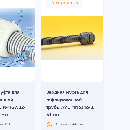
Распродажа
уфта для
Вводная муфта для
Вводна
анной
гофрированной
гофри
C N-MGW32-
трубы AVC MN6316-B,
трубы
4 мм
61 мм
26B, 2
ии
310
шт.
В наличии
448
шт.
В н