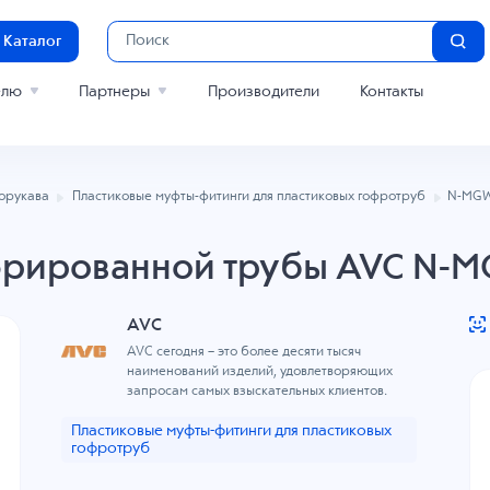
Каталог
елю
Партнеры
Производители
Контакты
лорукава
Пластиковые муфты-фитинги для пластиковых гофротруб
N-MGW
фрированной трубы AVC N-M
AVC
AVC сегодня – это более десяти тысяч
наименований изделий, удовлетворяющих
запросам самых взыскательных клиентов.
Пластиковые муфты-фитинги для пластиковых
гофротруб