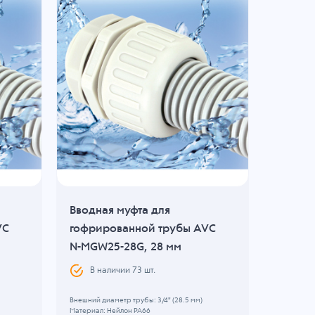
Вводная муфта для
Вводна
VC
гофрированной трубы AVC
гофрир
N-MGW25-28G, 28 мм
N-MGW2
В наличии
73
шт.
В н
Внешний диаметр трубы: 3/4" (28.5 мм)
Внешний ди
Материал: Нейлон PA66
Материал: 