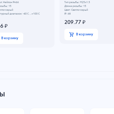
л: Нейлон PA66
Тип резьбы: M25x1.5
езьбы: 15
Длина резьбы: 15
етло-серый
Цвет: Светло-серый
урный диапазон: -40 C ...+100 C
IP: 68
209.77
₽
86
₽
В корзину
В корзину
ры