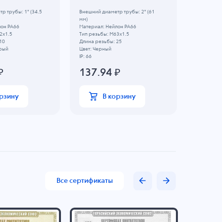
р трубы: 1" (34.5
Внешний диаметр трубы: 2" (61
Внешний д
мм)
(26.5 мм)
лон PA66
Материал: Нейлон PA66
Материал:
2x1.5
Тип резьбы: M63x1.5
Тип резьб
10
Длина резьбы: 25
Длина рез
ерый
Цвет: Черный
Цвет: Чер
IP: 66
IP: 68
₽
137.94
₽
157.
орзину
В корзину
Все сертификаты