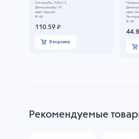
Тип резьбы: M25x1.5
Материа
Длина резьбы: 15
Длина р
Цвет: Черный
Цвет: Св
00 C
IP: 68
Температ
IP: 68
110.59
₽
44.
В корзину
Рекомендуемые това