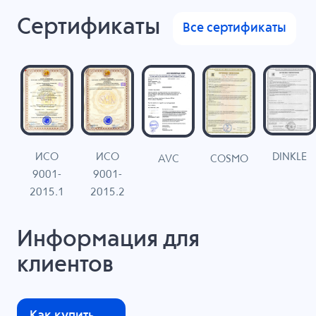
Сертификаты
Все сертификаты
ИСО
ИСО
DINKLE
G
COSMO
AVC
9001-
9001-
N
2015.1
2015.2
Информация для
клиентов