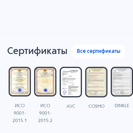
Сертификаты
Все сертификаты
ИСО
ИСО
DINKLE
G
COSMO
AVC
9001-
9001-
N
2015.1
2015.2